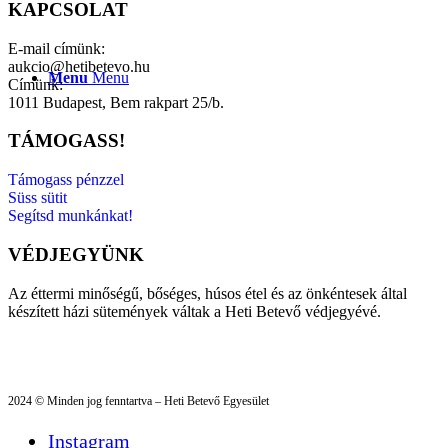
KAPCSOLAT
E-mail címünk:
aukcio@hetibetevo.hu
Menu
Menu
Címünk:
1011 Budapest, Bem rakpart 25/b.
TÁMOGASS!
Támogass pénzzel
Süss sütit
Segítsd munkánkat!
VÉDJEGYÜNK
Az éttermi minőségű, bőséges, húsos étel és az önkéntesek által
készített házi sütemények váltak a Heti Betevő védjegyévé.
2024 © Minden jog fenntartva – Heti Betevő Egyesület
Instagram