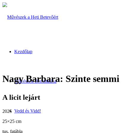
Kezdőlap
Nagy Barbara: Szinte semmi
Művészek Bemutatása
A licit lejárt
Vedd és Vidd!
2025
25×25 cm
tus, fatábla