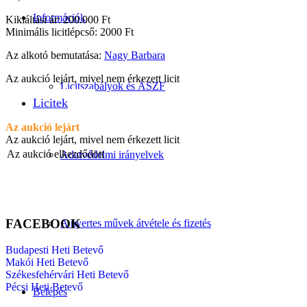
Információk
Kikiáltási ár: 200.000 Ft
Minimális licitlépcső: 2000 Ft
Az alkotó bemutatása:
Nagy Barbara
Az aukció lejárt, mivel nem érkezett licit
Licitszabályok és ÁSZF
Licitek
Az aukció lejárt
Az aukció lejárt, mivel nem érkezett licit
Az aukció elkezdődött
Adatvédelmi irányelvek
FACEBOOK
A nyertes művek átvétele és fizetés
Budapesti Heti Betevő
Makói Heti Betevő
Székesfehérvári Heti Betevő
Pécsi Heti Betevő
Belépés