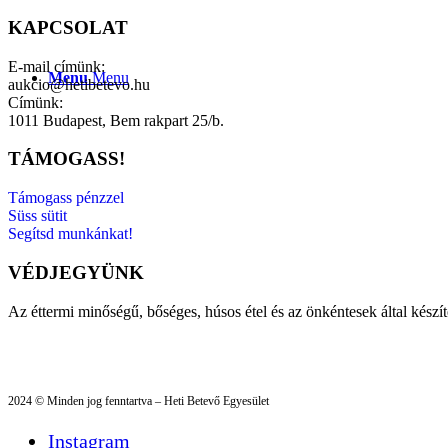
KAPCSOLAT
E-mail címünk:
Menu
Menu
aukcio@hetibetevo.hu
Címünk:
1011 Budapest, Bem rakpart 25/b.
TÁMOGASS!
Támogass pénzzel
Süss sütit
Segítsd munkánkat!
VÉDJEGYÜNK
Az éttermi minőségű, bőséges, húsos étel és az önkéntesek által készí
2024 © Minden jog fenntartva – Heti Betevő Egyesület
Instagram