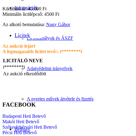
Információk
Kikiáltási ár: 45.000 Ft
Minimális licitlépcső: 4500 Ft
Az alkotó bemutatása:
Nagy Gábor
Licitek
Licitszabályok és ÁSZF
Az aukció lejárt
A legmagasabb licitet tevő::
t********i
LICITÁLÓ NEVE
t********i
Adatvédelmi irányelvek
Az aukció elkezdődött
A nyertes művek átvétele és fizetés
FACEBOOK
Budapesti Heti Betevő
Makói Heti Betevő
Székesfehérvári Heti Betevő
Belépés
Pécsi Heti Betevő