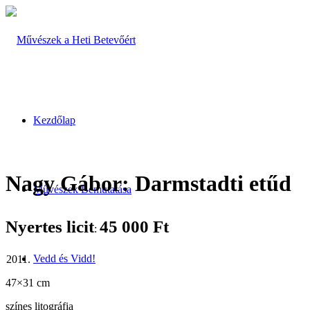
Kezdőlap
Nagy Gábor: Darmstadti etűd
Művészek Bemutatása
Nyertes licit
45 000
Ft
:
Vedd és Vidd!
47×31 cm
színes litográfia