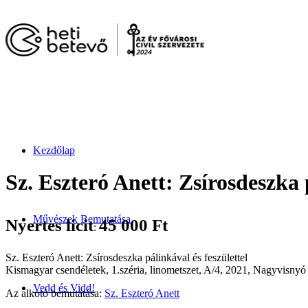
Kezdőlap
Sz. Eszteró Anett: Zsírosdeszka p
Művészek Bemutatása
Nyertes licit
45 000
Ft
:
Sz. Eszteró Anett: Zsírosdeszka pálinkával és feszülettel
Kismagyar csendéletek, 1.széria, linometszet, A/4, 2021, Nagyvisnyó
Vedd és Vidd!
Az alkotó bemutatása:
Sz. Eszteró Anett