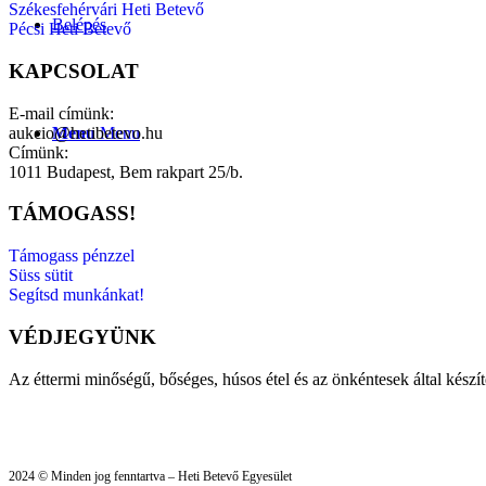
Székesfehérvári Heti Betevő
Belépés
Pécsi Heti Betevő
KAPCSOLAT
E-mail címünk:
aukcio@hetibetevo.hu
Menu
Menu
Címünk:
1011 Budapest, Bem rakpart 25/b.
TÁMOGASS!
Támogass pénzzel
Süss sütit
Segítsd munkánkat!
VÉDJEGYÜNK
Az éttermi minőségű, bőséges, húsos étel és az önkéntesek által készí
2024 © Minden jog fenntartva – Heti Betevő Egyesület