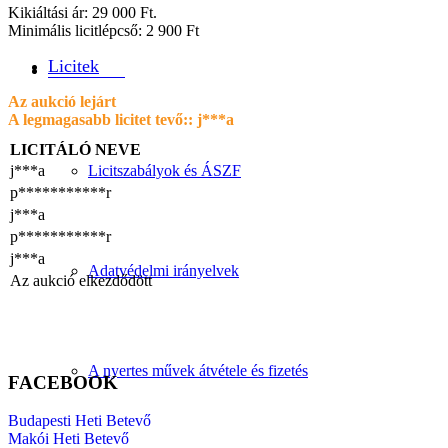
Kikiáltási ár: 29 000 Ft.
Minimális licitlépcső: 2 900 Ft
Licitek
Információk
Az aukció lejárt
A legmagasabb licitet tevő::
j***a
LICITÁLÓ NEVE
j***a
Licitszabályok és ÁSZF
p***********r
j***a
p***********r
j***a
Adatvédelmi irányelvek
Az aukció elkezdődött
A nyertes művek átvétele és fizetés
FACEBOOK
Budapesti Heti Betevő
Makói Heti Betevő