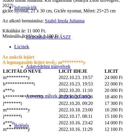
Szabó Imola Julianna: Kis fogalomtár (Miklya Zsolt szövegére,
2022)
Információk
giclée nyomat, 21 x 30 cm, Giclée nyomat, Méret: 25×25 cm
Az alkotó bemutatása:
Szabó Imola Julianna
Kikiáltási ár: 11 000 Ft.
Minimális licitlépcső: 1 100 Ft
Licitszabályok és ÁSZF
Licitek
Az aukció lejárt
A legmagasabb licitet tevő::
m*********y
Adatvédelmi irányelvek
LICITÁLÓ NEVE
LICIT IDEJE
LICIT
m*********y
2022.10.23. 19:57
24 000
Ft
b************i
2022.10.23. 19:53
22 000
Ft
a***o
2022.10.20. 11:10
20 000
Ft
A nyertes művek átvétele és fizetés
k***************5
2022.10.20. 10:26
18 400
Ft
j*******i
2022.10.20. 09:20
17 300
Ft
m*********y
2022.10.18. 23:00
16 200
Ft
j*******i
2022.10.17. 08:11
15 100
Ft
a***o
2022.10.16. 23:42
14 000
Ft
Belépés
m*********y
2022.10.16. 11:29
12 100
Ft