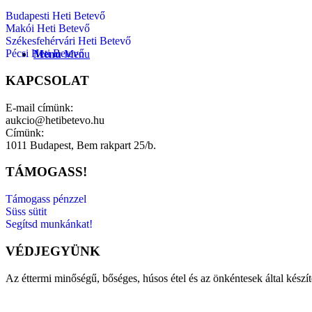
Budapesti Heti Betevő
Makói Heti Betevő
Székesfehérvári Heti Betevő
Pécsi Heti Betevő
Menu
Menu
KAPCSOLAT
E-mail címünk:
aukcio@hetibetevo.hu
Címünk:
1011 Budapest, Bem rakpart 25/b.
TÁMOGASS!
Támogass pénzzel
Süss sütit
Segítsd munkánkat!
VÉDJEGYÜNK
Az éttermi minőségű, bőséges, húsos étel és az önkéntesek által készí