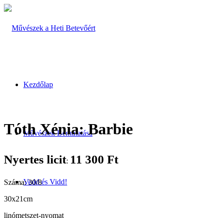
Kezdőlap
Tóth Xénia: Barbie
Művészek Bemutatása
Nyertes licit
11 300
Ft
:
Vedd és Vidd!
Száma: 30/8
30x21cm
linómetszet-nyomat