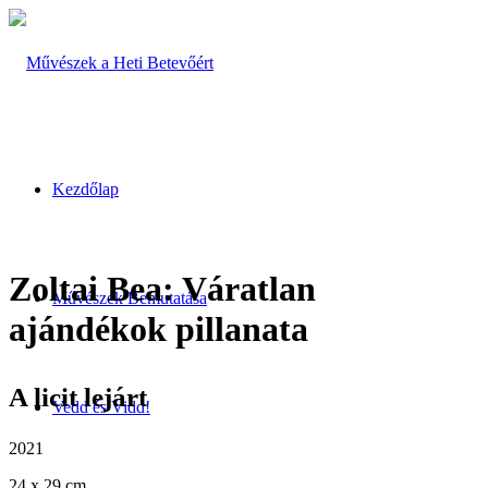
Kezdőlap
Zoltai Bea: Váratlan
Művészek Bemutatása
ajándékok pillanata
A licit lejárt
Vedd és Vidd!
2021
24 x 29 cm