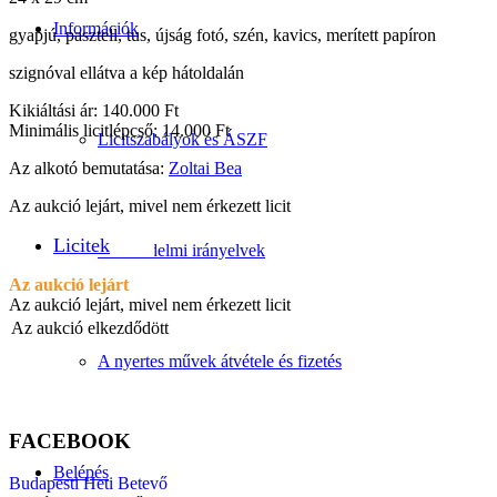
Információk
gyapjú, pasztell, tus, újság fotó, szén, kavics, merített papíron
szignóval ellátva a kép hátoldalán
Kikiáltási ár: 140.000 Ft
Minimális licitlépcső: 14.000 Ft
Licitszabályok és ÁSZF
Az alkotó bemutatása:
Zoltai Bea
Az aukció lejárt, mivel nem érkezett licit
Licitek
Adatvédelmi irányelvek
Az aukció lejárt
Az aukció lejárt, mivel nem érkezett licit
Az aukció elkezdődött
A nyertes művek átvétele és fizetés
FACEBOOK
Belépés
Budapesti Heti Betevő