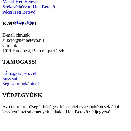
Makói Heti Betevő
Székesfehérvári Heti Betevő
Pécsi Heti Betevő
Menu
Menu
KAPCSOLAT
E-mail címünk:
aukcio@hetibetevo.hu
Címünk:
1011 Budapest, Bem rakpart 25/b.
TÁMOGASS!
Támogass pénzzel
Süss sütit
Segítsd munkánkat!
VÉDJEGYÜNK
Az éttermi minőségű, bőséges, húsos étel és az önkéntesek által
készített házi sütemények váltak a Heti Betevő védjegyévé.