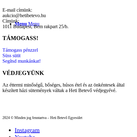
E-mail címünk:
aukcio@hetibetevo.hu
Címünk:
Menu
Menu
1011 Budapest, Bem rakpart 25/b.
TÁMOGASS!
Támogass pénzzel
Süss sütit
Segítsd munkánkat!
VÉDJEGYÜNK
Az éttermi minőségű, bőséges, húsos étel és az önkéntesek által
készített házi sütemények váltak a Heti Betevő védjegyévé.
2024 © Minden jog fenntartva – Heti Betevő Egyesület
Instagram
Youtube