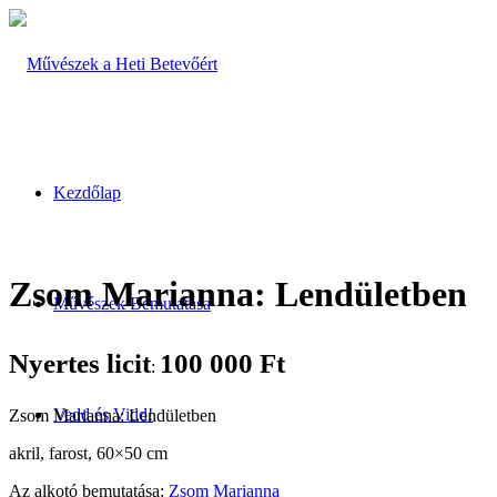
Kezdőlap
Zsom Marianna: Lendületben
Művészek Bemutatása
Nyertes licit
100 000
Ft
:
Vedd és Vidd!
Zsom Marianna: Lendületben
akril, farost, 60×50 cm
Az alkotó bemutatása:
Zsom Marianna