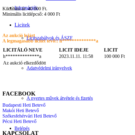
Információk
Kikiáltási ár: 40 000 Ft.
Minimális licitlépcső: 4 000 Ft
Licitek
Az aukció lejárt
Licitszabályok és ÁSZF
A legmagasabb licitet tevő::
h**************a
LICITÁLÓ NEVE
LICIT IDEJE
LICIT
h**************a
2023.11.11. 11:58
100 000
Ft
Az aukció elkezdődött
Adatvédelmi irányelvek
FACEBOOK
A nyertes művek átvétele és fizetés
Budapesti Heti Betevő
Makói Heti Betevő
Székesfehérvári Heti Betevő
Pécsi Heti Betevő
Belépés
KAPCSOLAT