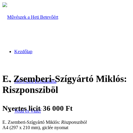
Kezdőlap
E. Zsemberi-Szígyártó Miklós:
Művészek Bemutatása
Riszponsziböl
Nyertes licit
36 000
Ft
:
Vedd és Vidd!
E. Zsemberi-Szígyártó Miklós:
Riszponsziböl
A4 (297 x 210 mm), giclée nyomat