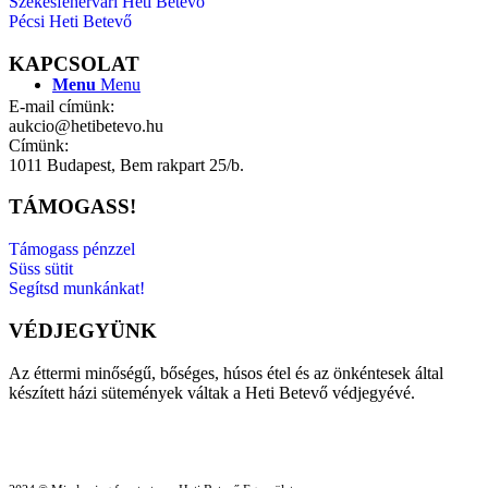
Székesfehérvári Heti Betevő
Pécsi Heti Betevő
KAPCSOLAT
Menu
Menu
E-mail címünk:
aukcio@hetibetevo.hu
Címünk:
1011 Budapest, Bem rakpart 25/b.
TÁMOGASS!
Támogass pénzzel
Süss sütit
Segítsd munkánkat!
VÉDJEGYÜNK
Az éttermi minőségű, bőséges, húsos étel és az önkéntesek által
készített házi sütemények váltak a Heti Betevő védjegyévé.