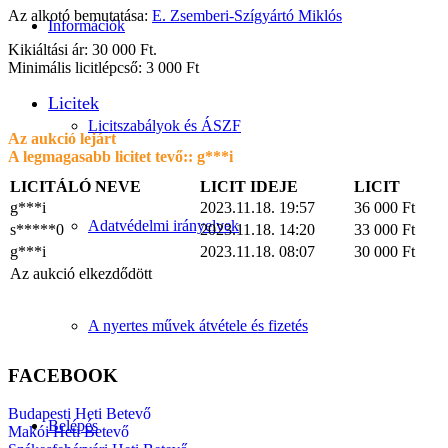
Az alkotó bemutatása:
E. Zsemberi-Szígyártó Miklós
Információk
Kikiáltási ár: 30 000 Ft.
Minimális licitlépcső: 3 000 Ft
Licitek
Licitszabályok és ÁSZF
Az aukció lejárt
A legmagasabb licitet tevő::
g***i
LICITÁLÓ NEVE
LICIT IDEJE
LICIT
g***i
2023.11.18. 19:57
36 000
Ft
Adatvédelmi irányelvek
s*****0
2023.11.18. 14:20
33 000
Ft
g***i
2023.11.18. 08:07
30 000
Ft
Az aukció elkezdődött
A nyertes művek átvétele és fizetés
FACEBOOK
Budapesti Heti Betevő
Belépés
Makói Heti Betevő