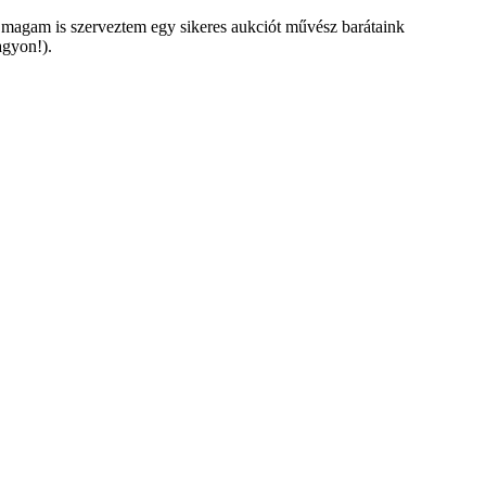
 magam is szerveztem egy sikeres aukciót művész barátaink
agyon!).