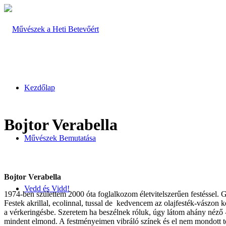
Kezdőlap
Bojtor Verabella
Művészek Bemutatása
Bojtor Verabella
Vedd és Vidd!
1974-ben születtem 2000 óta foglalkozom életvitelszerűen festéssel. 
Festek akrillal, ecolinnal, tussal de kedvencem az olajfesték-vászo
a vérkeringésbe. Szeretem ha beszélnek róluk, úgy látom ahány néző -
mindent elmond. A festményeimen vibráló színek és el nem mondott t