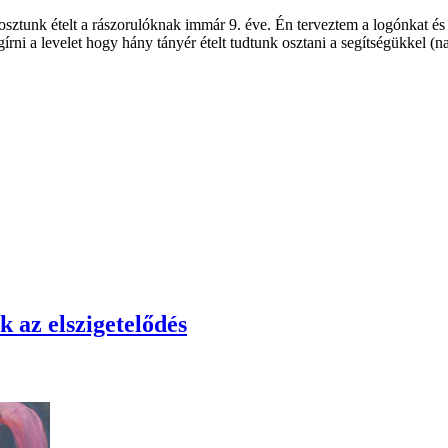
sztunk ételt a rászorulóknak immár 9. éve. Én terveztem a logónkat és
i a levelet hogy hány tányér ételt tudtunk osztani a segítségükkel (n
k az elszigetelődés