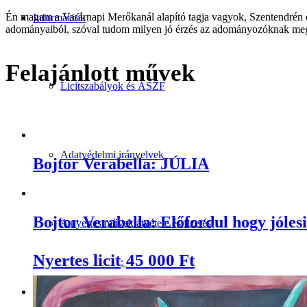
Én magam a Vasárnapi Merőkanál alapító tagja vagyok, Szentendrén o
Információk
adományaiból, szóval tudom milyen jó érzés az adományozóknak megírn
Felajánlott művek
Licitszabályok és ÁSZF
Adatvédelmi irányelvek
Bojtor Verabella: JÚLIA
Bojtor Verabella: Előfordul hogy jólesi
A nyertes művek átvétele és fizetés
Nyertes licit
45 000
Ft
:
Belépés