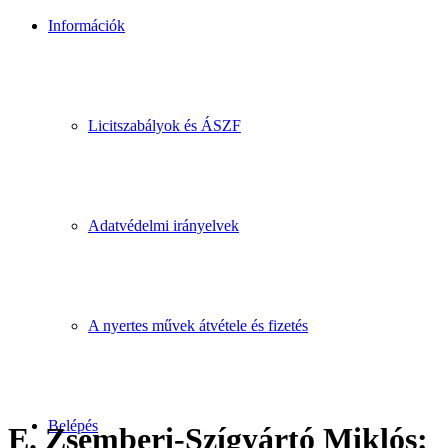
Információk
Licitszabályok és ÁSZF
Adatvédelmi irányelvek
A nyertes művek átvétele és fizetés
Belépés
E. Zsemberi-Szígyártó Miklós: