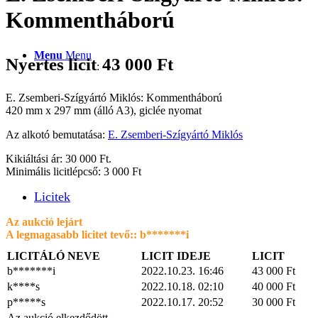
Kommentháború
Menu
Menu
Nyertes licit
43 000
Ft
:
E. Zsemberi-Szígyártó Miklós: Kommentháború
420 mm x 297 mm (álló A3), giclée nyomat
Az alkotó bemutatása:
E. Zsemberi-Szígyártó Miklós
Kikiáltási ár: 30 000 Ft.
Minimális licitlépcső: 3 000 Ft
Licitek
Az aukció lejárt
A legmagasabb licitet tevő::
b*******i
LICITÁLÓ NEVE
LICIT IDEJE
LICIT
b*******i
2022.10.23. 16:46
43 000
Ft
k****s
2022.10.18. 02:10
40 000
Ft
p*****s
2022.10.17. 20:52
30 000
Ft
Az aukció elkezdődött