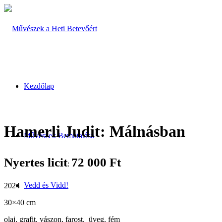
Kezdőlap
Hamerli Judit: Málnásban
Művészek Bemutatása
Nyertes licit
72 000
Ft
:
Vedd és Vidd!
2024
30×40 cm
olaj, grafit, vászon, farost, üveg, fém