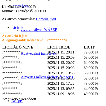
Információk
Kikiáltási ár: 40.000 Ft
Minimális licitlépcső: 4000 Ft
Az alkotó bemutatása:
Hamerli Judit
Licitek
Licitszabályok és ÁSZF
Az aukció lejárt
A legmagasabb licitet tevő::
r*********a
LICITÁLÓ NEVE
LICIT IDEJE
LICIT
r*********a
2025.11.15. 20:11
72 000
Ft
Adatvédelmi irányelvek
k*******t
2025.11.15. 20:09
68 000
Ft
r*********a
2025.11.15. 20:07
64 000
Ft
k*******t
2025.11.15. 20:03
60 000
Ft
r*********a
2025.11.15. 19:58
56 000
Ft
A nyertes művek átvétele és fizetés
k*******t
2025.11.15. 19:56
52 000
Ft
r*********a
2025.11.15. 17:22
48 000
Ft
k*******t
2025.11.13. 09:35
44 000
Ft
r*********a
2025.11.09. 18:06
40 000
Ft
Az aukció elkezdődött
Belépés