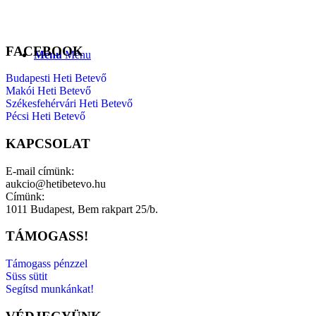
FACEBOOK
Menu
Menu
Budapesti Heti Betevő
Makói Heti Betevő
Székesfehérvári Heti Betevő
Pécsi Heti Betevő
KAPCSOLAT
E-mail címünk:
aukcio@hetibetevo.hu
Címünk:
1011 Budapest, Bem rakpart 25/b.
TÁMOGASS!
Támogass pénzzel
Süss sütit
Segítsd munkánkat!