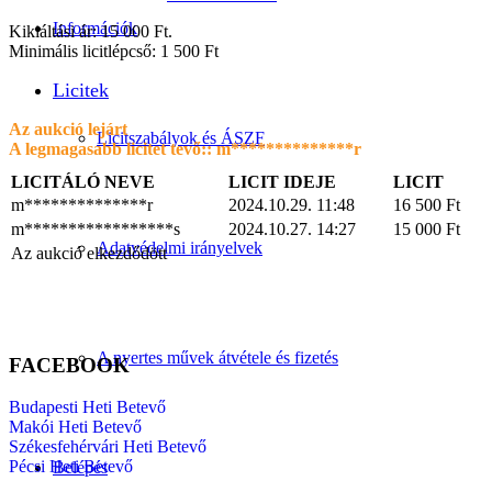
Információk
Kikiáltási ár: 15 000 Ft.
Minimális licitlépcső: 1 500 Ft
Licitek
Az aukció lejárt
Licitszabályok és ÁSZF
A legmagasabb licitet tevő::
m**************r
LICITÁLÓ NEVE
LICIT IDEJE
LICIT
m**************r
2024.10.29. 11:48
16 500
Ft
m*****************s
2024.10.27. 14:27
15 000
Ft
Adatvédelmi irányelvek
Az aukció elkezdődött
A nyertes művek átvétele és fizetés
FACEBOOK
Budapesti Heti Betevő
Makói Heti Betevő
Székesfehérvári Heti Betevő
Pécsi Heti Betevő
Belépés