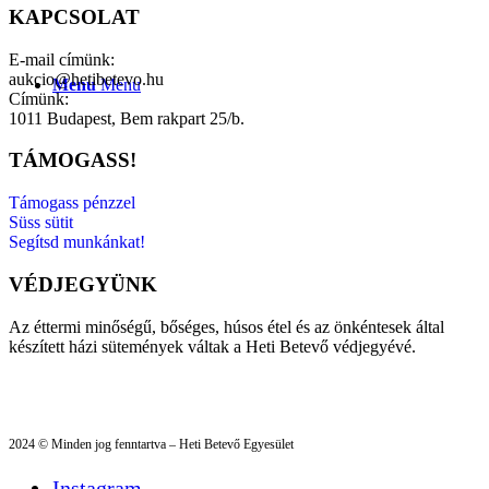
KAPCSOLAT
E-mail címünk:
aukcio@hetibetevo.hu
Menu
Menu
Címünk:
1011 Budapest, Bem rakpart 25/b.
TÁMOGASS!
Támogass pénzzel
Süss sütit
Segítsd munkánkat!
VÉDJEGYÜNK
Az éttermi minőségű, bőséges, húsos étel és az önkéntesek által
készített házi sütemények váltak a Heti Betevő védjegyévé.
2024 © Minden jog fenntartva – Heti Betevő Egyesület
Instagram