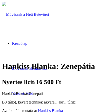
Kezdőlap
Hankiss Blanka: Zenepátia
Művészek Bemutatása
Nyertes licit
16 500
Ft
:
Vedd és Vidd!
Hankiss Blanka: Zenepátia
B3 (álló), kevert technika: akvarell, akril, tűfilc
Az alkotó bemutatása:
Hankiss Blanka