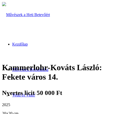
Kezdőlap
Kammerlohr-Kováts László:
Művészek Bemutatása
Fekete város 14.
Nyertes licit
50 000
Ft
:
Vedd és Vidd!
2025
20×20 cm