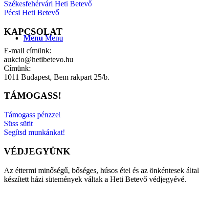
Székesfehérvári Heti Betevő
Pécsi Heti Betevő
KAPCSOLAT
Menu
Menu
E-mail címünk:
aukcio@hetibetevo.hu
Címünk:
1011 Budapest, Bem rakpart 25/b.
TÁMOGASS!
Támogass pénzzel
Süss sütit
Segítsd munkánkat!
VÉDJEGYÜNK
Az éttermi minőségű, bőséges, húsos étel és az önkéntesek által
készített házi sütemények váltak a Heti Betevő védjegyévé.