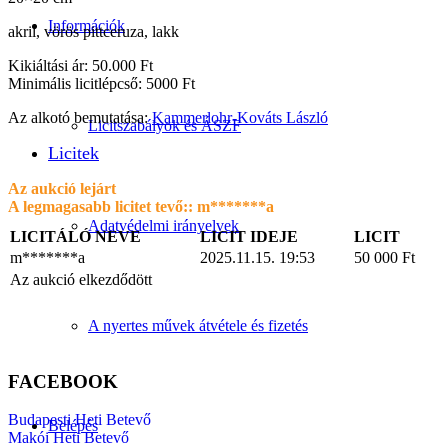
Információk
akril, vörös pittceruza, lakk
Kikiáltási ár: 50.000 Ft
Minimális licitlépcső: 5000 Ft
Az alkotó bemutatása:
Kammerlohr-Kováts László
Licitszabályok és ÁSZF
Licitek
Az aukció lejárt
A legmagasabb licitet tevő::
m*******a
Adatvédelmi irányelvek
LICITÁLÓ NEVE
LICIT IDEJE
LICIT
m*******a
2025.11.15. 19:53
50 000
Ft
Az aukció elkezdődött
A nyertes művek átvétele és fizetés
FACEBOOK
Budapesti Heti Betevő
Belépés
Makói Heti Betevő